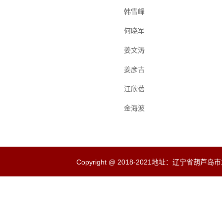
韩雪峰
何晓军
姜文涛
姜彦吉
江欣蓓
金海波
Copyright @ 2018-2021地址：辽宁省葫芦